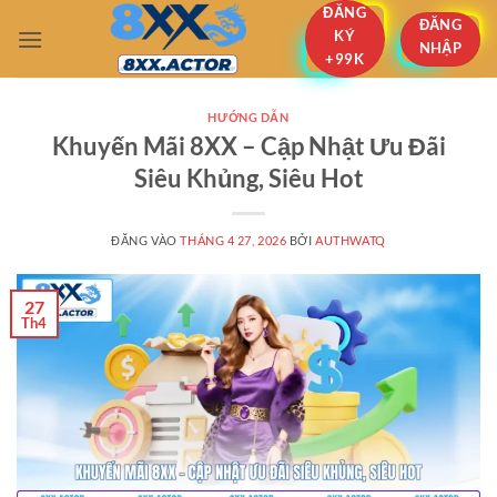
Bỏ
ĐĂNG
ĐĂNG
KÝ
qua
NHẬP
+99K
nội
dung
HƯỚNG DẪN
Khuyến Mãi 8XX – Cập Nhật Ưu Đãi
Siêu Khủng, Siêu Hot
ĐĂNG VÀO
THÁNG 4 27, 2026
BỞI
AUTHWATQ
27
Th4