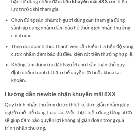
hạn sử dụng nhằm đảm bảo
khuyến mãi 8XX
còn hiệu
lực trước khi tham gia.
Chọn đúng sản phẩm: Người dùng cần tham gia đúng
sảnh áp dụng nhằm đảm bảo hệ thống ghi nhận thưởng
chính xác.
Theo dõi doanh thu: Thành viên cần kiểm tra tiến độ vòng
cược nhằm đảm bảo đủ điều kiện rút tiền thưởng hợp lệ.
Không lạm dụng ưu đãi: Người chơi cần tuân thủ quy
định nhằm tránh bị hạn chế quyền lợi hoặc khóa tài
khoản.
Hướng dẫn newbie nhận khuyến mãi 8XX
Quy trình nhận thưởng được thiết kế đơn giản nhằm giúp
người mới dễ dàng thao tác. Việc thực hiện đúng từng bước
sẽ giúp đảm bảo quyền lợi không bị gián đoạn trong quá
trình nhận thưởng.