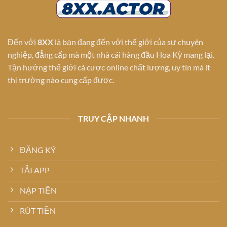
Đến với
8XX
là bạn đang đến với thế giới của sự chuyên
nghiệp, đẳng cấp mà một nhà cái hàng đầu Hoa Kỳ mang lại.
Tận hưởng thế giới cá cược online chất lượng, uy tín mà ít
thị trường nào cung cấp được.
TRUY CẬP NHANH
ĐĂNG KÝ
TẢI APP
NẠP TIỀN
RÚT TIỀN