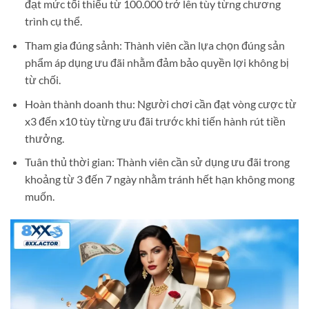
đạt mức tối thiểu từ 100.000 trở lên tùy từng chương
trình cụ thể.
Tham gia đúng sảnh: Thành viên cần lựa chọn đúng sản
phẩm áp dụng ưu đãi nhằm đảm bảo quyền lợi không bị
từ chối.
Hoàn thành doanh thu: Người chơi cần đạt vòng cược từ
x3 đến x10 tùy từng ưu đãi trước khi tiến hành rút tiền
thưởng.
Tuân thủ thời gian: Thành viên cần sử dụng ưu đãi trong
khoảng từ 3 đến 7 ngày nhằm tránh hết hạn không mong
muốn.