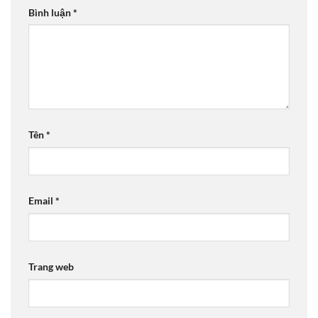
Bình luận
*
Tên
*
Email
*
Trang web