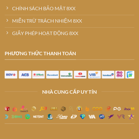
CHÍNH SÁCH BẢO MẬT 8XX
MIỄN TRỪ TRÁCH NHIỆM 8XX
GIẤY PHÉP HOẠT ĐỘNG 8XX
PHƯƠNG THỨC THANH TOÁN
NHÀ CUNG CẤP UY TÍN