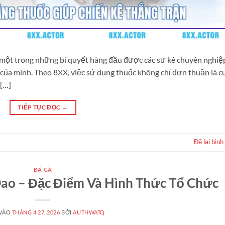
 một trong những bí quyết hàng đầu được các sư kê chuyên nghiệ
của mình. Theo 8XX, việc sử dụng thuốc không chỉ đơn thuần là c
[…]
TIẾP TỤC ĐỌC
→
Để lại bình
ĐÁ GÀ
Dao – Đặc Điểm Và Hình Thức Tổ Chức
 VÀO
THÁNG 4 27, 2026
BỞI
AUTHWATQ