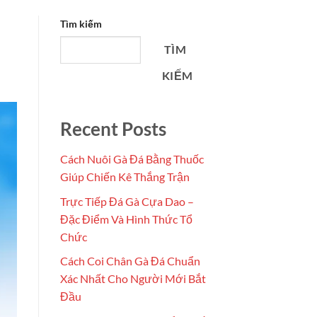
Tìm kiếm
TÌM
KIẾM
Recent Posts
Cách Nuôi Gà Đá Bằng Thuốc
Giúp Chiến Kê Thắng Trận
Trực Tiếp Đá Gà Cựa Dao –
Đặc Điểm Và Hình Thức Tổ
Chức
Cách Coi Chân Gà Đá Chuẩn
Xác Nhất Cho Người Mới Bắt
Đầu