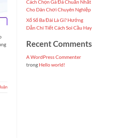
Cách Chọn Gà Đá Chuẩn Nhất
Cho Dân Chơi Chuyên Nghiệp
Xổ Số Ba Đài Là Gì? Hướng
Dẫn Chi Tiết Cách Soi Cầu Hay
p
Recent Comments
ung
A WordPress Commenter
trong
Hello world!
 luận