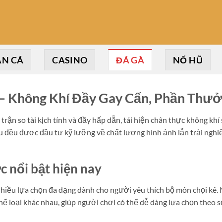
ẮN CÁ
CASINO
ĐÁ GÀ
NỔ HŨ
– Không Khí Đầy Gay Cấn, Phần Thư
n so tài kịch tính và đầy hấp dẫn, tái hiện chân thực không khí s
 đều được đầu tư kỹ lưỡng về chất lượng hình ảnh lẫn trải ngh
c nổi bật hiện nay
nhiều lựa chọn đa dạng dành cho người yêu thích bộ môn chọi kê.
 loại khác nhau, giúp người chơi có thể dễ dàng lựa chọn theo sở