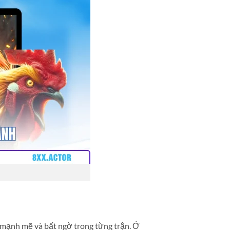
ự mạnh mẽ và bất ngờ trong từng trận. Ở