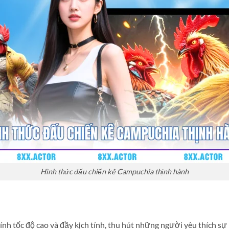
Hình thức đấu chiến kê Campuchia thịnh hành
ính tốc độ cao và đầy kịch tính, thu hút những người yêu thích s