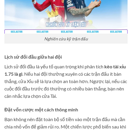
Nghiên cứu kỹ trận đấu
Lịch sử đối đầu giữa hai đội
Lịch sử đối đầu là yếu tố quan trọng khi phân tích
kèo tài xỉu
1.75 là gì
. Nếu hai đội thường xuyên có các trận đấu ít bàn
thắng, cửa Xỉu sẽ là lựa chọn an toàn hơn. Ngược lại, nếu các
cuộc đối đầu trước đó thường có nhiều bàn thắng, bạn nên
cân nhắc lựa chọn cửa Tài.
Đặt vốn cược một cách thông minh
Bạn không nên đặt toàn bộ số tiền vào một trận đấu mà cần
chia nhỏ vốn để giảm rủi ro. Một chiến lược phổ biến sau khi