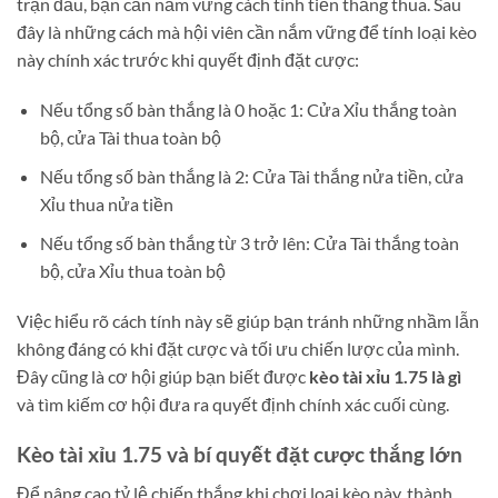
trận đấu, bạn cần nắm vững cách tính tiền thắng thua. Sau
đây là những cách mà hội viên cần nắm vững để tính loại kèo
này chính xác trước khi quyết định đặt cược:
Nếu tổng số bàn thắng là 0 hoặc 1: Cửa Xỉu thắng toàn
bộ, cửa Tài thua toàn bộ
Nếu tổng số bàn thắng là 2: Cửa Tài thắng nửa tiền, cửa
Xỉu thua nửa tiền
Nếu tổng số bàn thắng từ 3 trở lên: Cửa Tài thắng toàn
bộ, cửa Xỉu thua toàn bộ
Việc hiểu rõ cách tính này sẽ giúp bạn tránh những nhầm lẫn
không đáng có khi đặt cược và tối ưu chiến lược của mình.
Đây cũng là cơ hội giúp bạn biết được
kèo tài xỉu 1.75 là gì
và tìm kiếm cơ hội đưa ra quyết định chính xác cuối cùng.
Kèo tài xỉu 1.75 và bí quyết đặt cược thắng lớn
Để nâng cao tỷ lệ chiến thắng khi chơi loại kèo này, thành