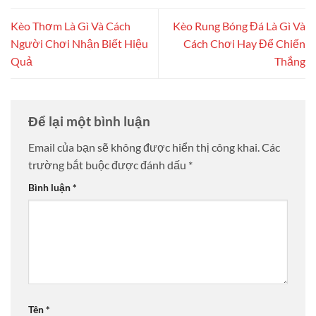
Kèo Thơm Là Gì Và Cách
Kèo Rung Bóng Đá Là Gì Và
Người Chơi Nhận Biết Hiệu
Cách Chơi Hay Để Chiến
Quả
Thắng
Để lại một bình luận
Email của bạn sẽ không được hiển thị công khai.
Các
trường bắt buộc được đánh dấu
*
Bình luận
*
Tên
*