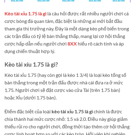
Kèo tài xỉu 1.75 là gì
là câu hỏi được rất nhiều người chơi cá
cược bóng đá quan tâm, đặc biệt là những ai mới bắt đầu
tham gia thị trường này. Đây là một dạng kèo phổ biến trong
các trận đấu có tỷ lệ bàn thắng thấp, mang lại cơ hội thắng
cược hấp dẫn nếu người chơi
8XX
hiểu rõ cách tính và áp
dụng chiến thuật hợp lý.
Kèo tài xỉu 1.75 là gì?
Kèo tài xỉu 1.75 (hay còn gọi là kèo 1 3/4) là loại kèo tổng số
bàn thắng trong một trận đấu được nhà cái đưa ra ở mức
1.75. Người chơi sẽ đặt cược vào cửa Tài (trên 1.75 bàn)
hoặc Xỉu (dưới 1.75 bàn).
Điểm đặc biệt của loại
kèo tài xỉu 1.75 là gì
chính là được
chia thành hai mức cược nhỏ: 1.5 và 2.0. Điều này giúp giảm
thiểu rủi ro cho người chơi, đồng thời tạo thêm cơ hội thắng
cược linh hoạt hơn so với các kèo tròn. Hội viên khi nghiên