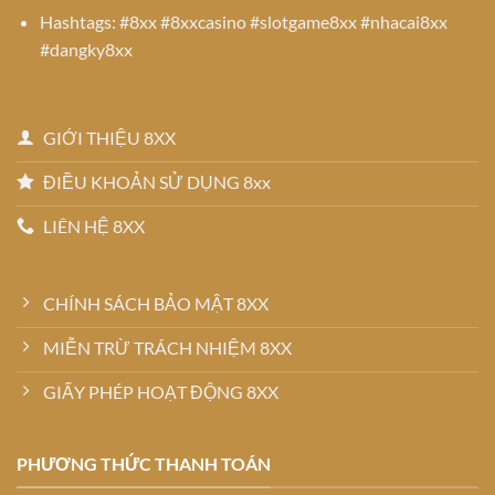
Hashtags: #8xx #8xxcasino #slotgame8xx #nhacai8xx
#dangky8xx
GIỚI THIỆU 8XX
ĐIỀU KHOẢN SỬ DỤNG 8xx
LIÊN HỆ 8XX
CHÍNH SÁCH BẢO MẬT 8XX
MIỄN TRỪ TRÁCH NHIỆM 8XX
GIẤY PHÉP HOẠT ĐỘNG 8XX
PHƯƠNG THỨC THANH TOÁN