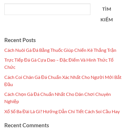
TÌM
KIẾM
Recent Posts
Cách Nuôi Gà Đá Bằng Thuốc Giúp Chiến Kê Thắng Trận
Trực Tiếp Đá Gà Cựa Dao – Đặc Điểm Và Hình Thức Tổ
Chức
Cách Coi Chân Gà Đá Chuẩn Xác Nhất Cho Người Mới Bắt
Đầu
Cách Chọn Gà Đá Chuẩn Nhất Cho Dân Chơi Chuyên
Nghiệp
Xổ Số Ba Đài Là Gì? Hướng Dẫn Chi Tiết Cách Soi Cầu Hay
Recent Comments