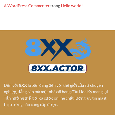
A WordPress Commenter
trong
Hello world!
Đến với
8XX
là bạn đang đến với thế giới của sự chuyên
nghiệp, đẳng cấp mà một nhà cái hàng đầu Hoa Kỳ mang lại.
Tận hưởng thế giới cá cược online chất lượng, uy tín mà ít
thị trường nào cung cấp được.