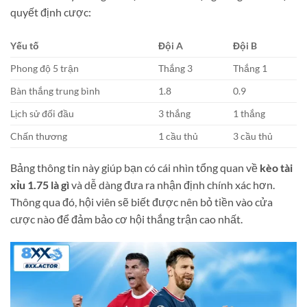
quyết định cược:
Yếu tố
Đội A
Đội B
Phong độ 5 trận
Thắng 3
Thắng 1
Bàn thắng trung bình
1.8
0.9
Lịch sử đối đầu
3 thắng
1 thắng
Chấn thương
1 cầu thủ
3 cầu thủ
Bảng thông tin này giúp bạn có cái nhìn tổng quan về
kèo tài
xỉu 1.75 là gì
và dễ dàng đưa ra nhận định chính xác hơn.
Thông qua đó, hội viên sẽ biết được nên bỏ tiền vào cửa
cược nào để đảm bảo cơ hội thắng trận cao nhất.